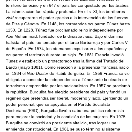
territorio tunecino y en 647 el país fue conquistado por los árabes.
La islamización fue rápida y profunda. En el s. XI, los beréberes
zirid
recuperaron el poder gracias a la intervención de las fuerzas
de Pisa y Génova. En 1148, los normandos ocuparon Túnez hasta
1159. En 1228, Túnez fue proclamado reino independiente por
Abu Muhammad, fundador de la dinastía
hafsi
. Bajo el dominio
hafsida, el país fue tomado por el turco Barbarroja y por Carlos V
de España. En 1574, los otomanos expulsaron a los españoles y
ocuparon el territorio durante un siglo. En 1881 Francia invadió
Túnez y estableció un protectorado tras la firma del Tratado del
Bardo (mayo 1881). Como reacción a la presencia francesa nació
en 1934 el
Néo-Destur
de Habib Burguiba. En 1956 Francia se vio
obligada a conceder la independencia a Túnez ante la oleada de
terrorismo emprendida por los nacionalistas. En 1957 se proclamó
la república. Burguiba fue elegido presidente del país y fundó un
régimen que pretendía ser liberal, moderno y laico. Ejerciendo un
poder personal, que se apoyaba en el Partido Socialista
Desturiano (PSD), Burguiba llevó a cabo una política reformista
para mejorar la sociedad y la condición de las mujeres. En 1975
Burguiba se convirtió en presidente vitalicio, tras lograr una
enmienda constitucional. En 1981 se puso término al sistema