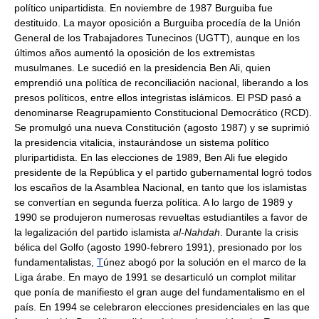
político unipartidista. En noviembre de 1987 Burguiba fue
destituido. La mayor oposición a Burguiba procedía de la Unión
General de los Trabajadores Tunecinos (UGTT), aunque en los
últimos años aumentó la oposición de los extremistas
musulmanes. Le sucedió en la presidencia Ben Ali, quien
emprendió una política de reconciliación nacional, liberando a los
presos políticos, entre ellos integristas islámicos. El PSD pasó a
denominarse Reagrupamiento Constitucional Democrático (RCD).
Se promulgó una nueva Constitución (agosto 1987) y se suprimió
la presidencia vitalicia, instaurándose un sistema político
pluripartidista. En las elecciones de 1989, Ben Ali fue elegido
presidente de la República y el partido gubernamental logró todos
los escaños de la Asamblea Nacional, en tanto que los islamistas
se convertían en segunda fuerza política. A lo largo de 1989 y
1990 se produjeron numerosas revueltas estudiantiles a favor de
la legalización del partido islamista
al-Nahdah
. Durante la crisis
bélica del Golfo (agosto 1990-febrero 1991), presionado por los
fundamentalistas,
T
únez abogó por la solución en el marco de la
Liga árabe. En mayo de 1991 se desarticuló un complot militar
que ponía de manifiesto el gran auge del fundamentalismo en el
país. En 1994 se celebraron elecciones presidenciales en las que