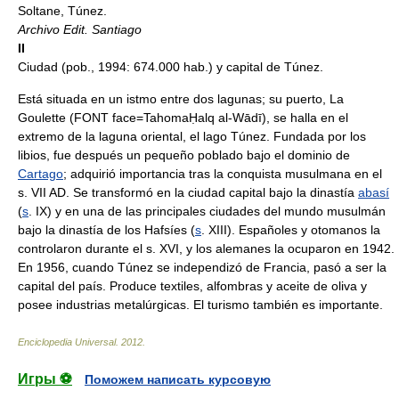
Soltane, Túnez.
Archivo Edit. Santiago
II
Ciudad (pob., 1994: 674.000 hab.) y capital de Túnez.
Está situada en un istmo entre dos lagunas; su puerto, La
Goulette (FONT face=TahomaḤalq al-Wādī), se halla en el
extremo de la laguna oriental, el lago Túnez. Fundada por los
libios, fue después un pequeño poblado bajo el dominio de
Cartago
; adquirió importancia tras la conquista musulmana en el
s. VII AD. Se transformó en la ciudad capital bajo la dinastía
abasí
(
s
. IX) y en una de las principales ciudades del mundo musulmán
bajo la dinastía de los Hafsíes (
s
. XIII). Españoles y otomanos la
controlaron durante el s. XVI, y los alemanes la ocuparon en 1942.
En 1956, cuando Túnez se independizó de Francia, pasó a ser la
capital del país. Produce textiles, alfombras y aceite de oliva y
posee industrias metalúrgicas. El turismo también es importante.
Enciclopedia Universal
.
2012
.
Игры ⚽
Поможем написать курсовую