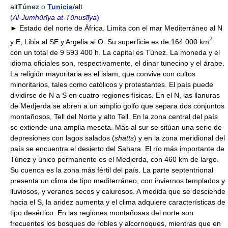
alt
Túnez
o
Tunicia
/alt
(
Al-Jumhūrīya at-Tūnusīīya
)
► Estado del norte de África. Limita con el mar Mediterráneo al N
2
y E, Libia al SE y Argelia al O. Su superficie es de 164 000 km
con un total de 9 593 400 h. La capital es Túnez. La moneda y el
idioma oficiales son, respectivamente, el dinar tunecino y el árabe.
La religión mayoritaria es el islam, que convive con cultos
minoritarios, tales como católicos y protestantes. El país puede
dividirse de N a S en cuatro regiones físicas. En el N, las llanuras
de Medjerda se abren a un amplio golfo que separa dos conjuntos
montañosos, Tell del Norte y alto Tell. En la zona central del país
se extiende una amplia meseta. Más al sur se sitúan una serie de
depresiones con lagos salados (
shatts
) y en la zona meridional del
país se encuentra el desierto del Sahara. El río más importante de
Túnez y único permanente es el Medjerda, con 460 km de largo.
Su cuenca es la zona más fértil del país. La parte septentrional
presenta un clima de tipo mediterráneo, con inviernos templados y
lluviosos, y veranos secos y calurosos. A medida que se desciende
hacia el S, la aridez aumenta y el clima adquiere características de
tipo desértico. En las regiones montañosas del norte son
frecuentes los bosques de robles y alcornoques, mientras que en