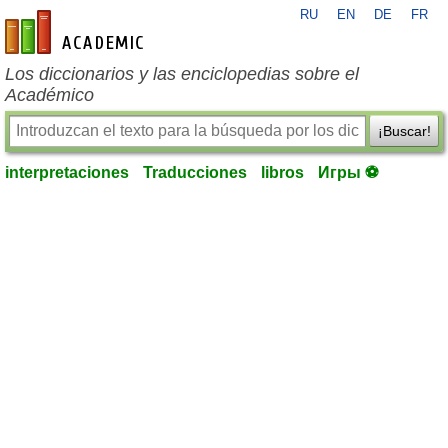
RU
EN
DE
FR
es-academic.com
Los diccionarios y las enciclopedias sobre el
Académico
¡Buscar!
interpretaciones
Traducciones
libros
Игры ⚽