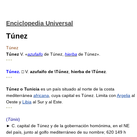
Enciclopedia Universal
Túnez
Túnez
Túnez
V. «
azufaifo
de Túnez,
hierba
de Túnez».
* * *
Túnez
.
□ V.
azufaifo de
\Túnez
,
hierba de
\Túnez
.
* * *
Túnez o Tunicia
es un país situado al norte de la costa
mediterránea
africana
, cuya capital es Túnez. Limita con
Argelia
al
Oeste y
Libia
al Sur y al Este.
* * *
(
Tūnis
)
► C. capital de Túnez y de la gobernación homónima, en el NE
del país, junto al golfo mediterráneo de su nombre; 620 149 h