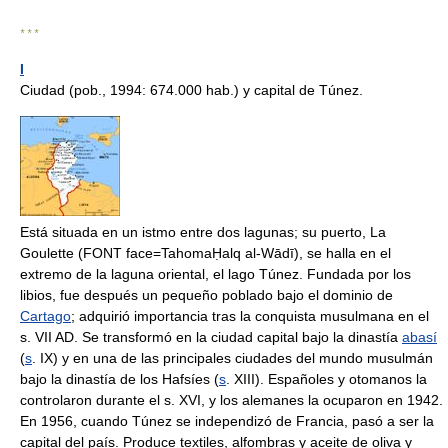
* * *
I
Ciudad (pob., 1994: 674.000 hab.) y capital de Túnez.
Está situada en un istmo entre dos lagunas; su puerto, La
Goulette (FONT face=TahomaḤalq al-Wādī), se halla en el
extremo de la laguna oriental, el lago Túnez. Fundada por los
libios, fue después un pequeño poblado bajo el dominio de
Cartago
; adquirió importancia tras la conquista musulmana en el
s. VII AD. Se transformó en la ciudad capital bajo la dinastía
abasí
(
s
. IX) y en una de las principales ciudades del mundo musulmán
bajo la dinastía de los Hafsíes (
s
. XIII). Españoles y otomanos la
controlaron durante el s. XVI, y los alemanes la ocuparon en 1942.
En 1956, cuando Túnez se independizó de Francia, pasó a ser la
capital del país. Produce textiles, alfombras y aceite de oliva y