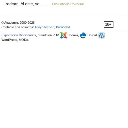
rodean. Al este, se… …
Enciclopedia Universal
© Academic, 2000-2026
18+
Contacte con nosotros:
Apoyo técnico
,
Publicidad
Exportación Diccionarios
, creado en PHP,
Joomla,
Drupal,
WordPress, MODx.